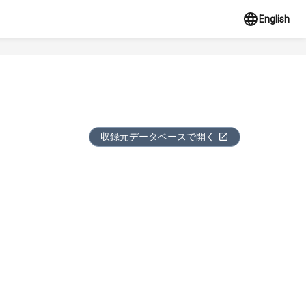
English
収録元データベースで開く