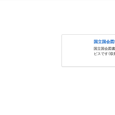
国立国会図
国立国会図書
ビスです（収