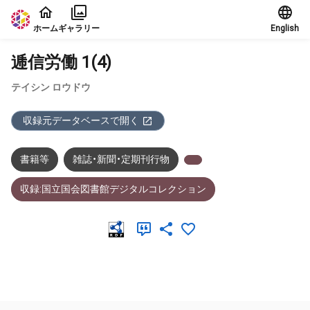
本文に飛ぶ
ホーム
ギャラリー
English
逓信労働 1(4)
テイシン ロウドウ
収録元データベースで開く
書籍等
雑誌・新聞・定期刊行物
収録:国立国会図書館デジタルコレクション
メタデータ