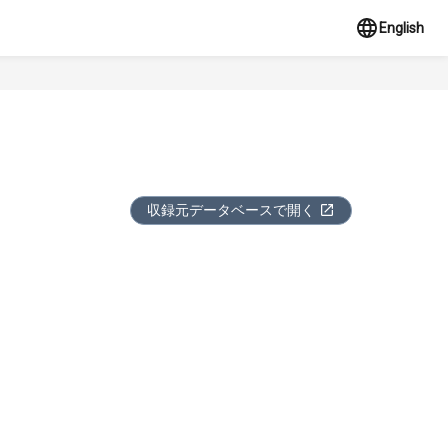
English
収録元データベースで開く