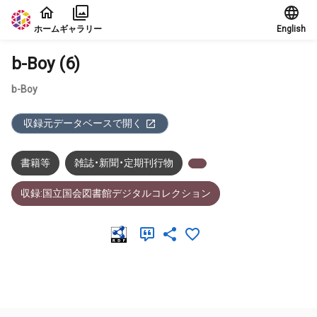
本文に飛ぶ
ホーム
ギャラリー
English
b-Boy (6)
b-Boy
収録元データベースで開く
書籍等
雑誌・新聞・定期刊行物
収録:国立国会図書館デジタルコレクション
メタデータ