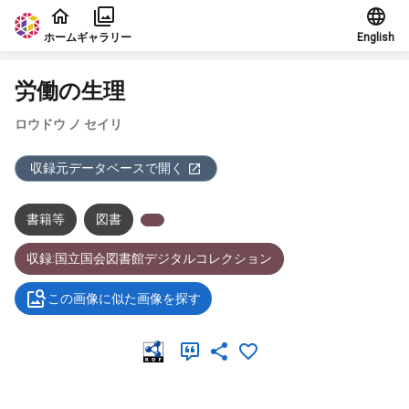
本文に飛ぶ
ホーム
ギャラリー
English
労働の生理
ロウドウ ノ セイリ
収録元データベースで開く
書籍等
図書
収録:国立国会図書館デジタルコレクション
この画像に似た画像を探す