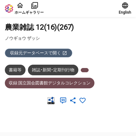
本文に飛ぶ
ホーム
ギャラリー
English
農業雑誌 12(16)(267)
ノウギョウ ザッシ
収録元データベースで開く
書籍等
雑誌・新聞・定期刊行物
収録:国立国会図書館デジタルコレクション
メタデータ