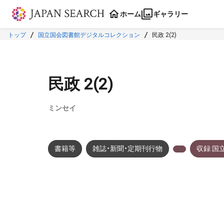
本文に飛ぶ
ホーム
ギャラリー
トップ
国立国会図書館デジタルコレクション
民政 2(2)
民政 2(2)
ミンセイ
書籍等
雑誌・新聞・定期刊行物
収録:国