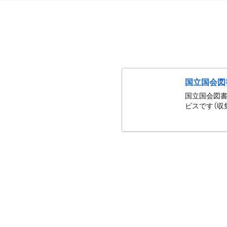
国立国会図
国立国会図書
ビスです（収