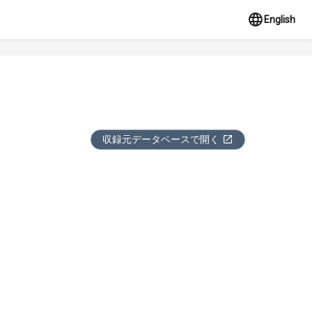
English
収録元データベースで開く