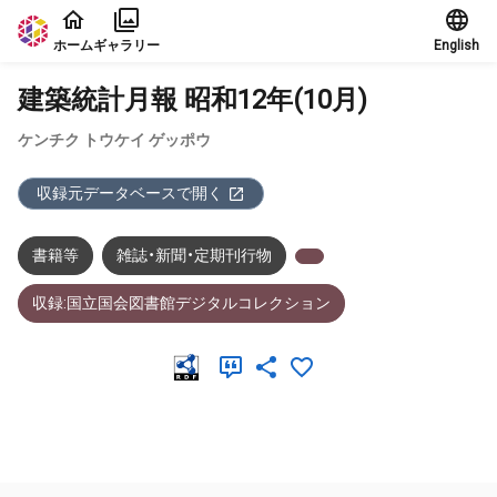
本文に飛ぶ
ホーム
ギャラリー
English
建築統計月報 昭和12年(10月)
ケンチク トウケイ ゲッポウ
収録元データベースで開く
書籍等
雑誌・新聞・定期刊行物
収録:国立国会図書館デジタルコレクション
メタデータ