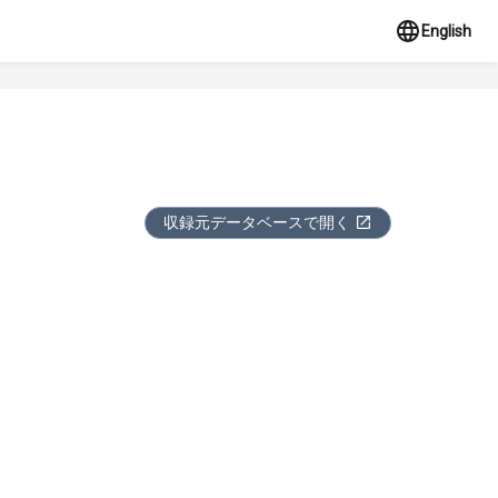
English
収録元データベースで開く