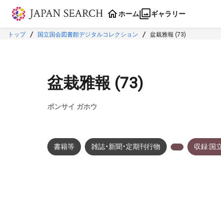
本文に飛ぶ
ホーム
ギャラリー
トップ
国立国会図書館デジタルコレクション
盆栽雅報 (73)
盆栽雅報 (73)
ボンサイ ガホウ
書籍等
雑誌・新聞・定期刊行物
収録:国