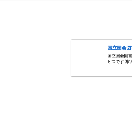
国立国会図
国立国会図書
ビスです（収