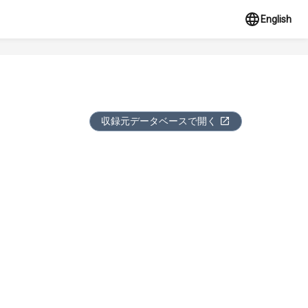
English
収録元データベースで開く