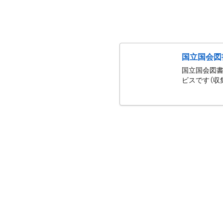
国立国会図
国立国会図書
ビスです（収