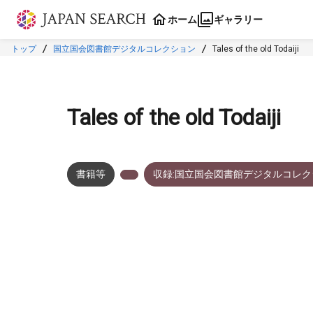
本文に飛ぶ
ホーム
ギャラリー
トップ
国立国会図書館デジタルコレクション
Tales of the old Todaiji
Tales of the old Todaiji
書籍等
収録:国立国会図書館デジタルコレク
メタデータ