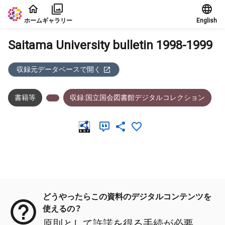
本文に飛ぶ
ホーム
ギャラリー
English
Saitama University bulletin 1998-1999
収録元データベースで開く
書籍等
収録:国立国会図書館デジタルコレクション
メタデータ
どうやったらこの資料のデジタルコンテンツを
使えるの？
原則として許諾を得る手続が必要