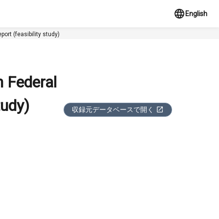
English
ort (feasibility study)
n Federal
tudy)
収録元データベースで開く