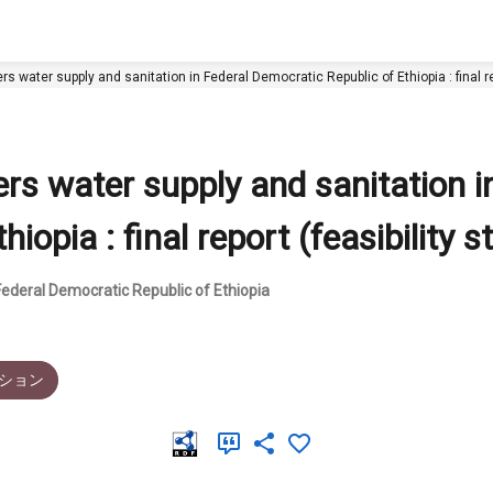
s water supply and sanitation in Federal Democratic Republic of Ethiopia : final rep
rs water supply and sanitation i
opia : final report (feasibility s
Federal Democratic Republic of Ethiopia
ション