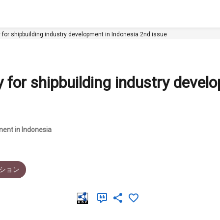
for shipbuilding industry development in Indonesia 2nd issue
for shipbuilding industry devel
ment in Indonesia
ション