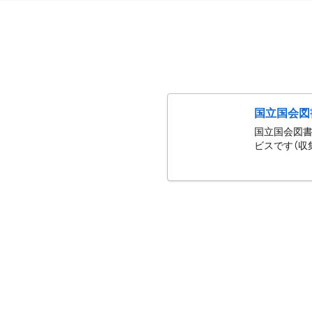
国立国会図
国立国会図書
ビスです（収