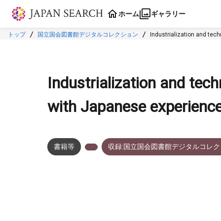
本文に飛ぶ
ホーム
ギャラリー
トップ
国立国会図書館デジタルコレクション
Industrialization and tec
Industrialization and tec
with Japanese experienc
書籍等
収録:国立国会図書館デジタルコレク