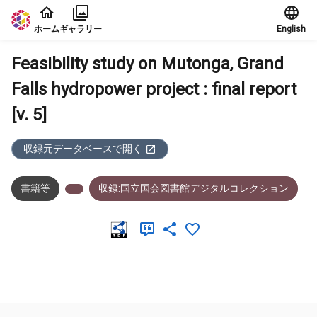
本文に飛ぶ
ホーム
ギャラリー
English
Feasibility study on Mutonga, Grand
Falls hydropower project : final report
[v. 5]
収録元データベースで開く
書籍等
収録:国立国会図書館デジタルコレクション
メタデータ