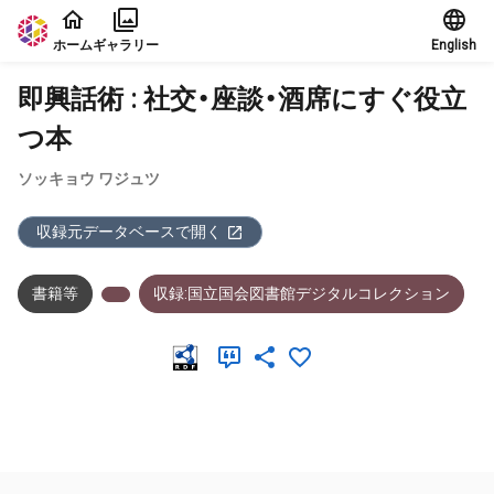
本文に飛ぶ
ホーム
ギャラリー
English
即興話術 : 社交・座談・酒席にすぐ役立
つ本
ソッキョウ ワジュツ
収録元データベースで開く
書籍等
収録:国立国会図書館デジタルコレクション
メタデータ