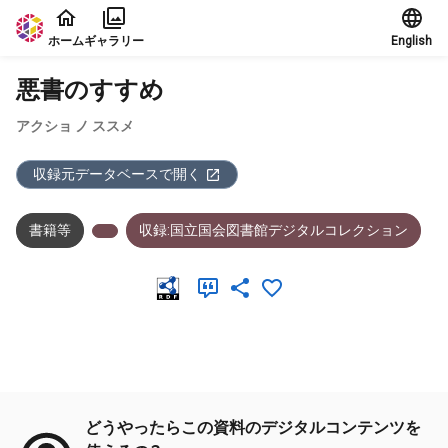
本文に飛ぶ
ホーム
ギャラリー
English
悪書のすすめ
アクショ ノ ススメ
収録元データベースで開く
書籍等
収録:国立国会図書館デジタルコレクション
メタデータ
どうやったらこの資料のデジタルコンテンツを