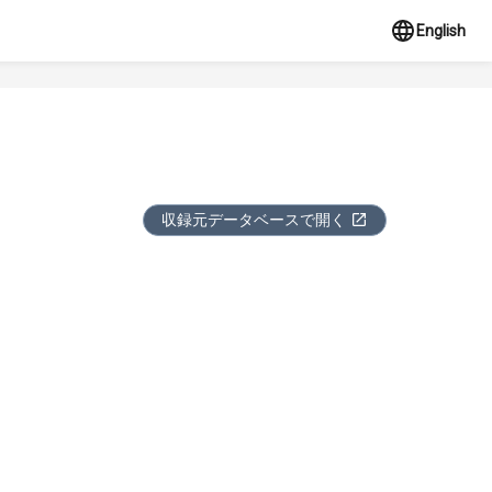
English
収録元データベースで開く