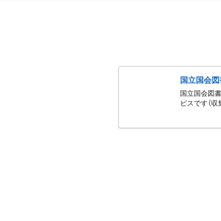
国立国会図
国立国会図書
ビスです（収