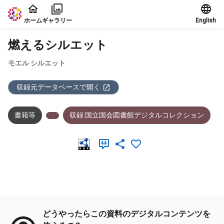
本文に飛ぶ
ホーム
ギャラリー
English
燃えるシルエット
モエル シルエット
収録元データベースで開く
書籍等
収録:国立国会図書館デジタルコレクション
メタデータ
どうやったらこの資料のデジタルコンテンツを