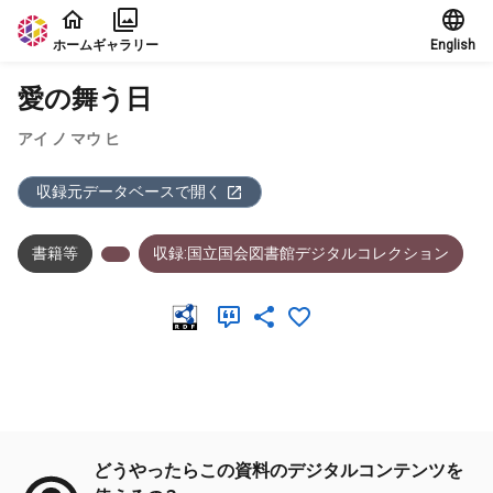
本文に飛ぶ
ホーム
ギャラリー
English
愛の舞う日
アイ ノ マウ ヒ
収録元データベースで開く
書籍等
収録:国立国会図書館デジタルコレクション
メタデータ
どうやったらこの資料のデジタルコンテンツを