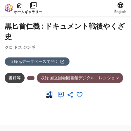
本文に飛ぶ
ホーム
ギャラリー
English
黒匕首仁義 : ドキュメント戦後やくざ
史
クロ ドス ジンギ
収録元データベースで開く
書籍等
収録:国立国会図書館デジタルコレクション
メタデータ