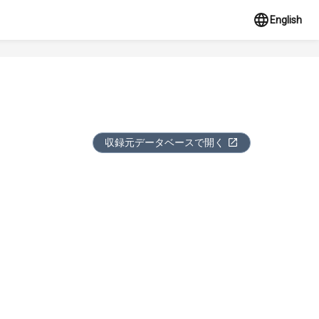
English
収録元データベースで開く