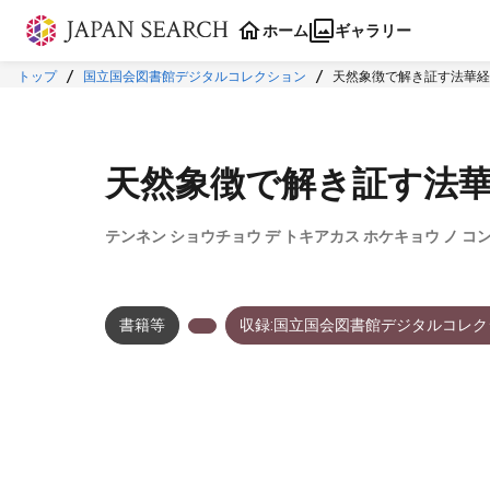
本文に飛ぶ
ホーム
ギャラリー
トップ
国立国会図書館デジタルコレクション
天然象徴で解き証す法華経
天然象徴で解き証す法
テンネン ショウチョウ デ トキアカス ホケキョウ ノ コ
書籍等
収録:国立国会図書館デジタルコレク