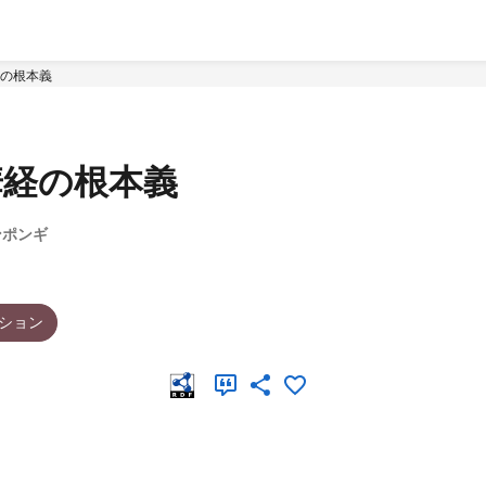
の根本義
華経の根本義
ンポンギ
ション