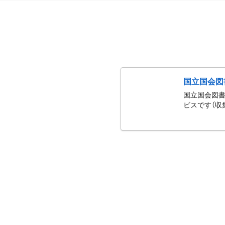
国立国会図
国立国会図書
ビスです（収