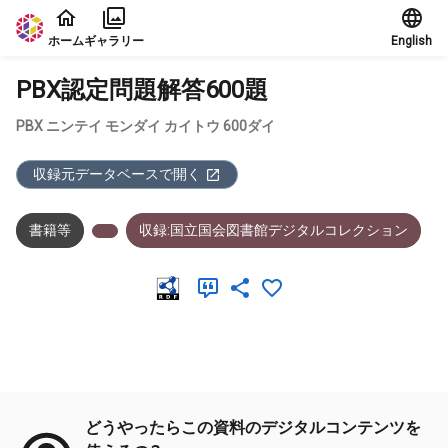
本文に飛ぶ
ホーム
ギャラリー
English
PBX認定問題解答600題
PBX ニンテイ モンダイ カイトウ 600ダイ
収録元データベースで開く
書籍等
収録:国立国会図書館デジタルコレクション
メタデータ
どうやったらこの資料のデジタルコンテンツを