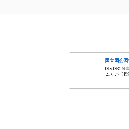
国立国会図
国立国会図書
ビスです（収