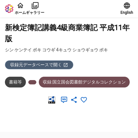
本文に飛ぶ
ホーム
ギャラリー
English
新検定簿記講義4級商業簿記 平成11年
版
シン ケンテイ ボキ コウギ 4キュウ ショウギョウ ボキ
収録元データベースで開く
書籍等
収録:国立国会図書館デジタルコレクション
メタデータ