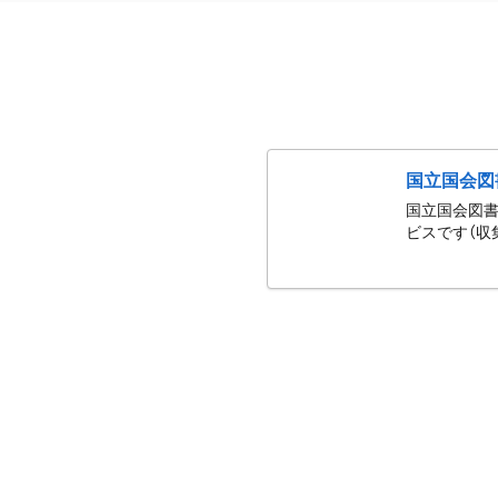
国立国会図
国立国会図書
ビスです（収