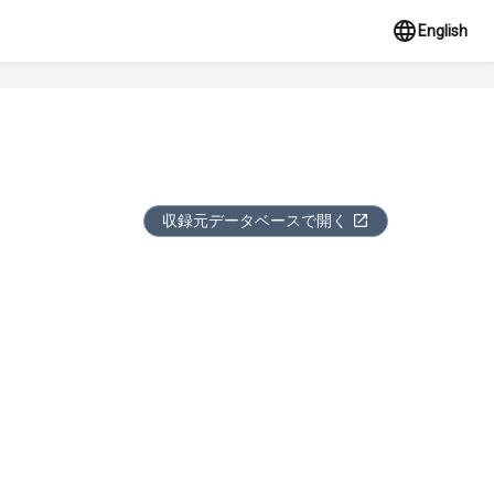
English
収録元データベースで開く