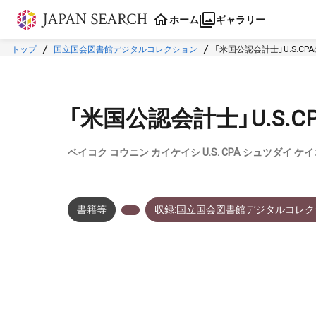
本文に飛ぶ
ホーム
ギャラリー
トップ
国立国会図書館デジタルコレクション
「米国公認会計士」U.S.CP
「米国公認会計士」U.S.C
ベイコク コウニン カイケイシ U.S. CPA シュツダイ ケイ
書籍等
収録:国立国会図書館デジタルコレク