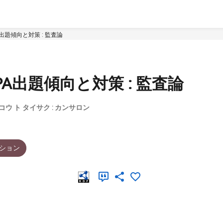
A出題傾向と対策 : 監査論
PA出題傾向と対策 : 監査論
コウ ト タイサク : カンサロン
ション