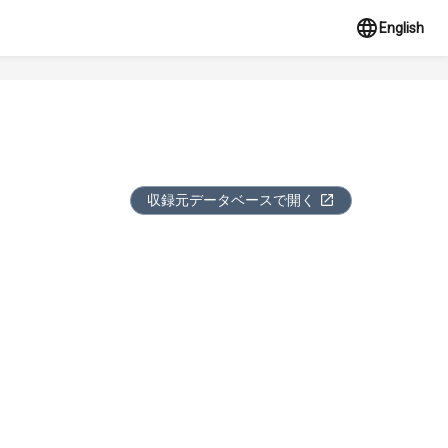
English
収録元データベースで開く