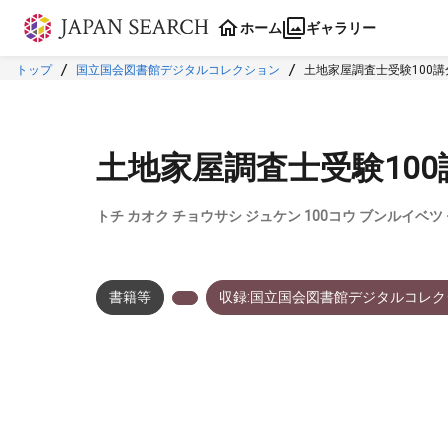
本文に飛ぶ
ホーム
ギャラリー
トップ
国立国会図書館デジタルコレクション
土地家屋調査士受験100講
土地家屋調査士受験100
トチ カオク チョウサシ ジュケン 100コウ ブンルイベ
書籍等
収録:国立国会図書館デジタルコレク