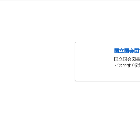
国立国会図
国立国会図書
ビスです（収