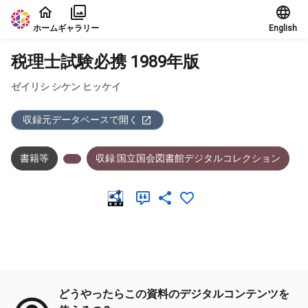
本文に飛ぶ
ホーム
ギャラリー
English
税理士試験必携 1989年版
ゼイリシ シケン ヒッケイ
収録元データベースで開く
書籍等
収録:国立国会図書館デジタルコレクション
メタデータ
どうやったらこの資料のデジタルコンテンツを