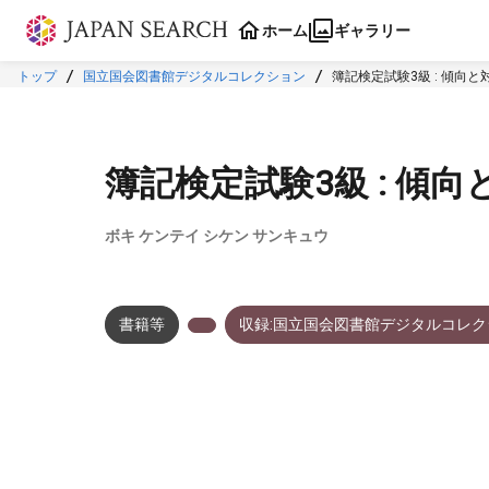
本文に飛ぶ
ホーム
ギャラリー
トップ
国立国会図書館デジタルコレクション
簿記検定試験3級 : 傾向と
簿記検定試験3級 : 傾向
ボキ ケンテイ シケン サンキュウ
書籍等
収録:国立国会図書館デジタルコレク