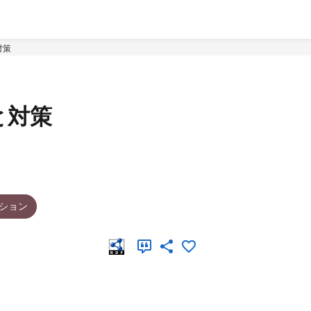
対策
と対策
ション