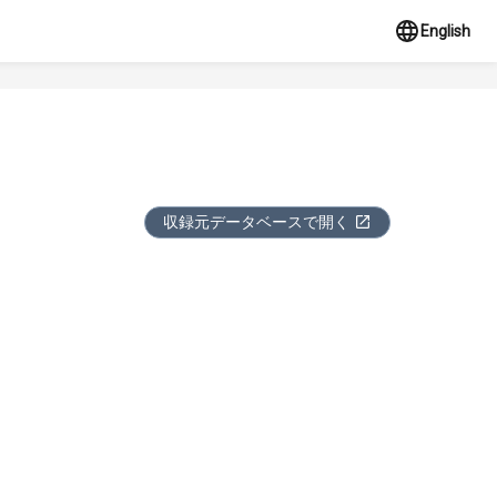
English
収録元データベースで開く