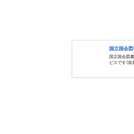
国立国会図
国立国会図書
ビスです（収