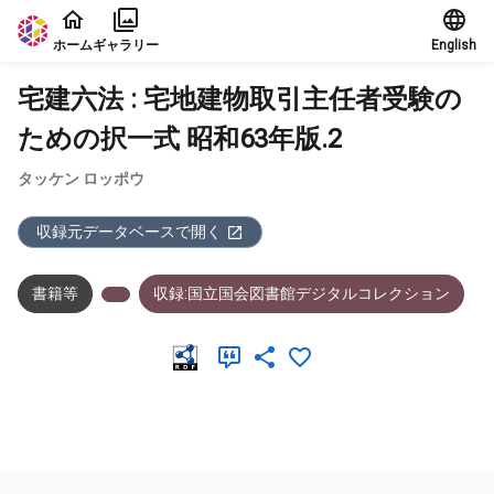
本文に飛ぶ
ホーム
ギャラリー
English
宅建六法 : 宅地建物取引主任者受験の
ための択一式 昭和63年版.2
タッケン ロッポウ
収録元データベースで開く
書籍等
収録:国立国会図書館デジタルコレクション
メタデータ