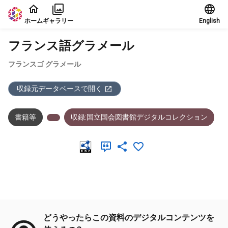
本文に飛ぶ
ホーム
ギャラリー
English
フランス語グラメール
フランスゴ グラメール
収録元データベースで開く
書籍等
収録:国立国会図書館デジタルコレクション
メタデータ
どうやったらこの資料のデジタルコンテンツを