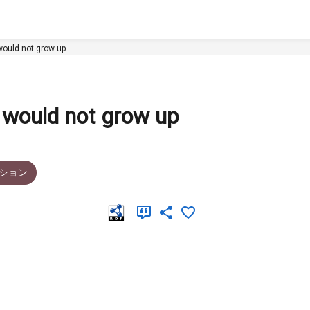
would not grow up
 would not grow up
ション