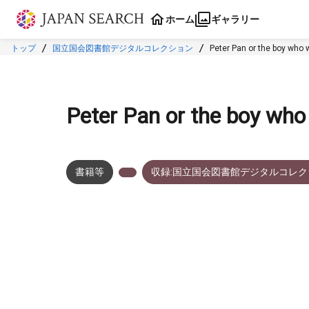
本文に飛ぶ
ホーム
ギャラリー
トップ
国立国会図書館デジタルコレクション
Peter Pan or the boy who 
Peter Pan or the boy who
書籍等
収録:国立国会図書館デジタルコレク
メタデータ