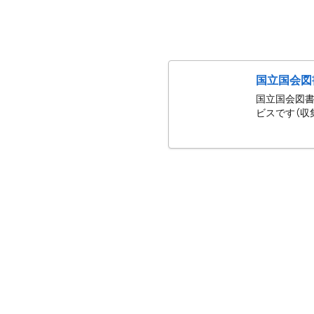
国立国会図
国立国会図書
ビスです（収