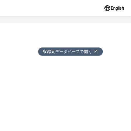
English
収録元データベースで開く