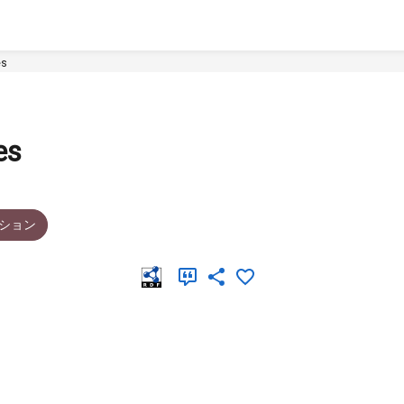
es
es
ション