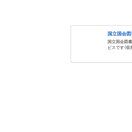
国立国会図
国立国会図書
ビスです（収