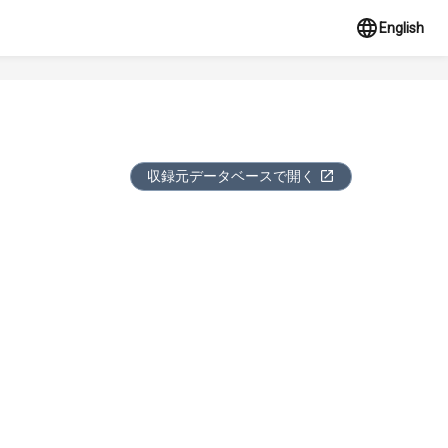
English
収録元データベースで開く