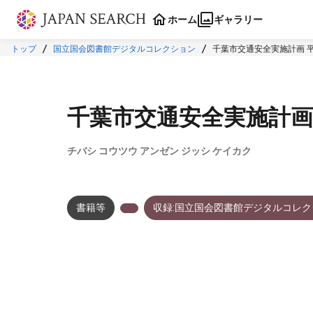
本文に飛ぶ
ホーム
ギャラリー
トップ
国立国会図書館デジタルコレクション
千葉市交通安全実施計画 平
千葉市交通安全実施計画 
チバシ コウツウ アンゼン ジッシ ケイカク
書籍等
収録:国立国会図書館デジタルコレク