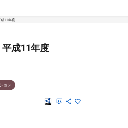
成11年度
平成11年度
ション