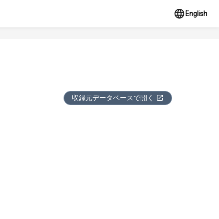
English
収録元データベースで開く