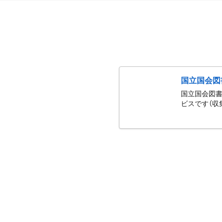
国立国会図
国立国会図書
ビスです（収