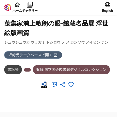
本文に飛ぶ
ホーム
ギャラリー
English
蒐集家浦上敏朗の眼-館蔵名品展 浮世
絵版画篇
シュウシュウカ ウラガミ トシロウ ノ メ カンゾウ メイヒン テン
収録元データベースで開く
書籍等
収録:国立国会図書館デジタルコレクション
メタデータ