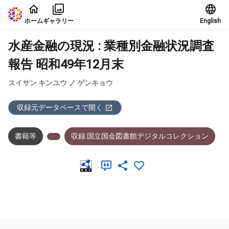
本文に飛ぶ
ホーム
ギャラリー
English
水産金融の現況 : 業種別金融状況調査
報告 昭和49年12月末
スイサン キンユウ ノ ゲンキョウ
収録元データベースで開く
書籍等
収録:国立国会図書館デジタルコレクション
メタデータ