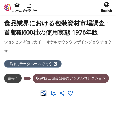
本文に飛ぶ
ホーム
ギャラリー
English
食品業界における包装資材市場調査 :
首都圏600社の使用実態 1976年版
ショクヒン ギョウカイ ニ オケル ホウソウ シザイ シジョウ チョウ
サ
収録元データベースで開く
書籍等
収録:国立国会図書館デジタルコレクション