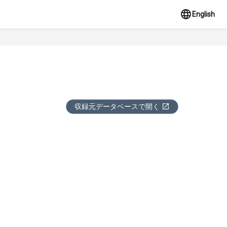
English
収録元データベースで開く