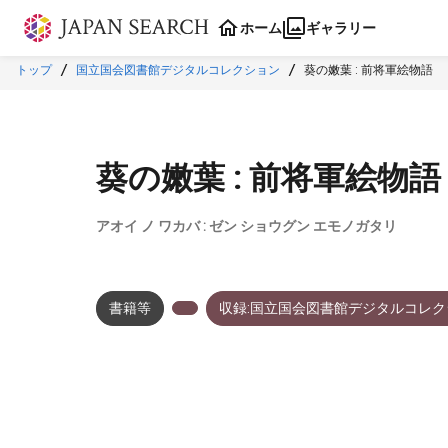
本文に飛ぶ
ホーム
ギャラリー
トップ
国立国会図書館デジタルコレクション
葵の嫩葉 : 前将軍絵物語
葵の嫩葉 : 前将軍絵物語
アオイ ノ ワカバ : ゼン ショウグン エモノガタリ
書籍等
収録:国立国会図書館デジタルコレク