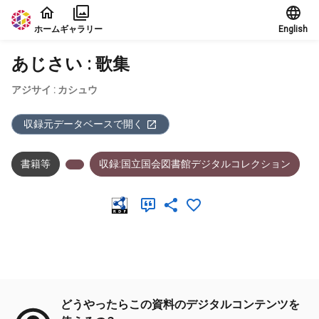
本文に飛ぶ
ホーム
ギャラリー
English
あじさい : 歌集
アジサイ : カシュウ
収録元データベースで開く
書籍等
収録:国立国会図書館デジタルコレクション
メタデータ
どうやったらこの資料のデジタルコンテンツを