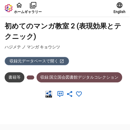
本文に飛ぶ
ホーム
ギャラリー
English
初めてのマンガ教室 2 (表現効果とテ
クニック)
ハジメテ ノ マンガ キョウシツ
収録元データベースで開く
書籍等
収録:国立国会図書館デジタルコレクション
メタデータ