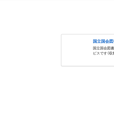
国立国会図
国立国会図書
ビスです（収