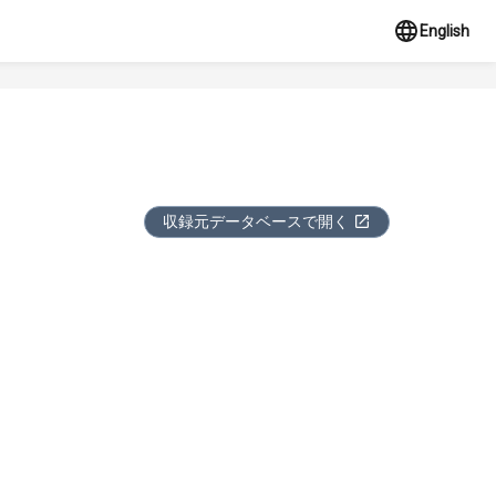
English
収録元データベースで開く