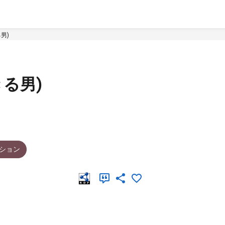
男)
きる男)
ション