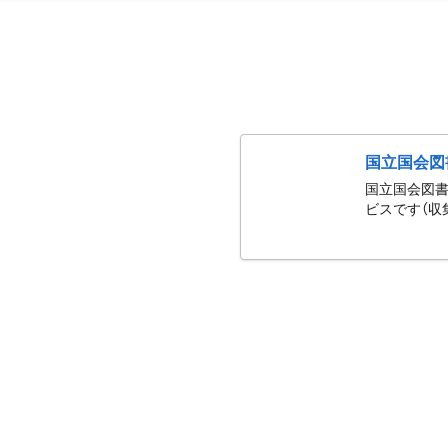
国立国会図
国立国会図書
ビスです（収