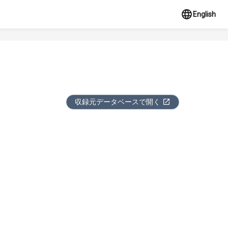
English
収録元データベースで開く