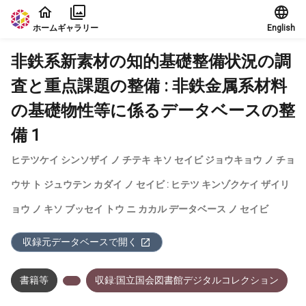
本文に飛ぶ
ホーム
ギャラリー
English
非鉄系新素材の知的基礎整備状況の調
査と重点課題の整備 : 非鉄金属系材料
の基礎物性等に係るデータベースの整
備 1
ヒテツケイ シンソザイ ノ チテキ キソ セイビ ジョウキョウ ノ チョ
ウサ ト ジュウテン カダイ ノ セイビ : ヒテツ キンゾクケイ ザイリ
ョウ ノ キソ ブッセイ トウ ニ カカル データベース ノ セイビ
収録元データベースで開く
書籍等
収録:国立国会図書館デジタルコレクション