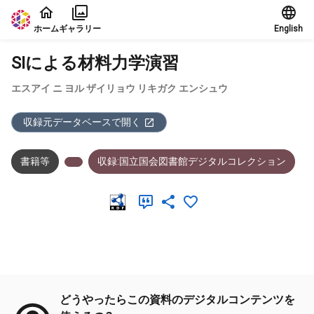
本文に飛ぶ
ホーム
ギャラリー
English
SIによる材料力学演習
エスアイ ニ ヨル ザイリョウ リキガク エンシュウ
収録元データベースで開く
書籍等
収録:国立国会図書館デジタルコレクション
メタデータ
どうやったらこの資料のデジタルコンテンツを