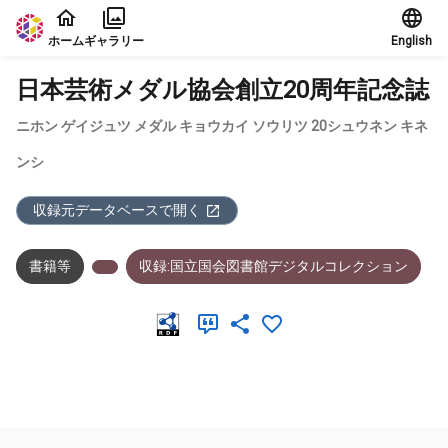
本文に飛ぶ
ホーム
ギャラリー
English
日本芸術メダル協会創立20周年記念誌
ニホン ゲイジュツ メダル キョウカイ ソウリツ 20シュウネン キネ
ンシ
収録元データベースで開く
書籍等
収録:国立国会図書館デジタルコレクション
メタデータ