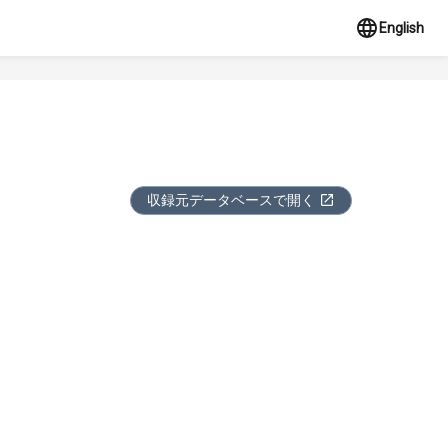
English
収録元データベースで開く