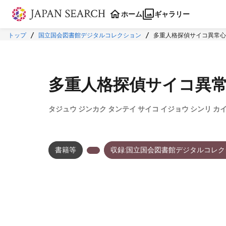
本文に飛ぶ
ホーム
ギャラリー
トップ
国立国会図書館デジタルコレクション
多重人格探偵サイコ異常心
多重人格探偵サイコ異
タジュウ ジンカク タンテイ サイコ イジョウ シンリ カ
書籍等
収録:国立国会図書館デジタルコレク