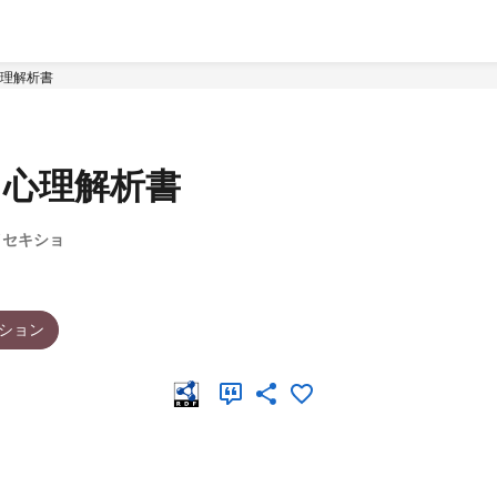
理解析書
常心理解析書
イセキショ
ション