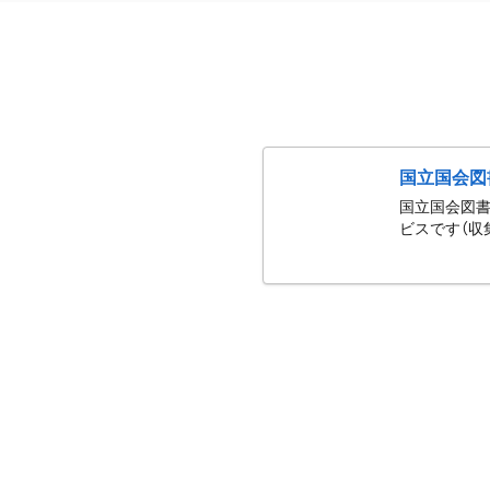
国立国会図
国立国会図書
ビスです（収