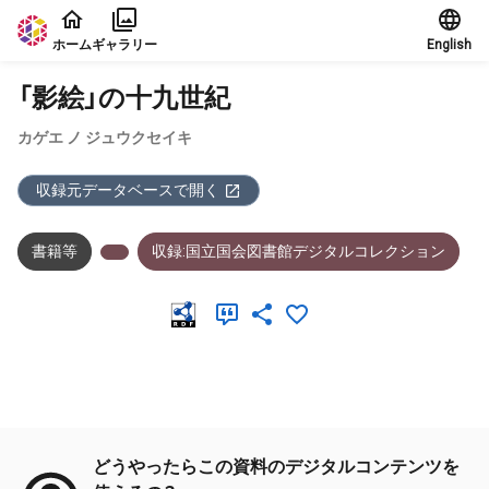
本文に飛ぶ
ホーム
ギャラリー
English
「影絵」の十九世紀
カゲエ ノ ジュウクセイキ
収録元データベースで開く
書籍等
収録:国立国会図書館デジタルコレクション
メタデータ
どうやったらこの資料のデジタルコンテンツを