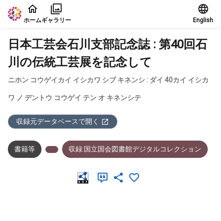
本文に飛ぶ
ホーム
ギャラリー
English
日本工芸会石川支部記念誌 : 第40回石
川の伝統工芸展を記念して
ニホン コウゲイカイ イシカワ シブ キネンシ : ダイ 40カイ イシカ
ワ ノ デントウ コウゲイ テン オ キネンシテ
収録元データベースで開く
書籍等
収録:国立国会図書館デジタルコレクション