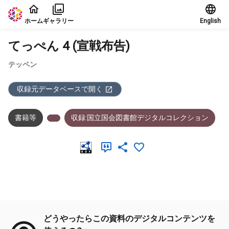
本文に飛ぶ
ホーム
ギャラリー
English
てっぺん 4 (宣戦布告)
テッペン
収録元データベースで開く
書籍等
収録:国立国会図書館デジタルコレクション
メタデータ
どうやったらこの資料のデジタルコンテンツを