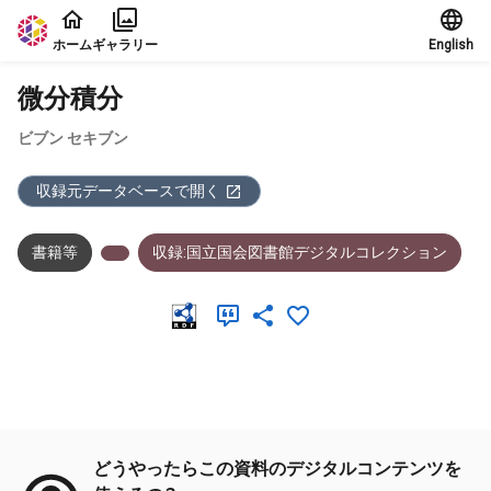
本文に飛ぶ
ホーム
ギャラリー
English
微分積分
ビブン セキブン
収録元データベースで開く
書籍等
収録:国立国会図書館デジタルコレクション
メタデータ
どうやったらこの資料のデジタルコンテンツを